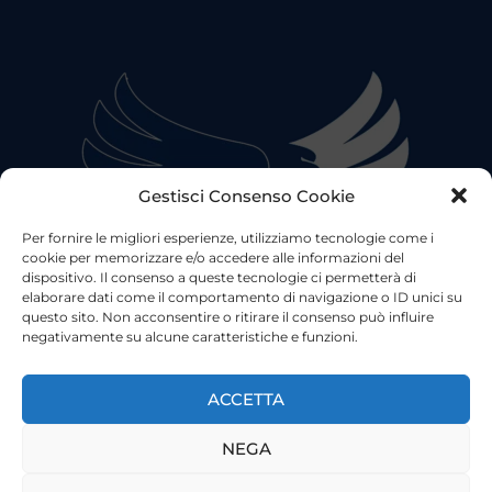
Gestisci Consenso Cookie
Per fornire le migliori esperienze, utilizziamo tecnologie come i
cookie per memorizzare e/o accedere alle informazioni del
dispositivo. Il consenso a queste tecnologie ci permetterà di
elaborare dati come il comportamento di navigazione o ID unici su
questo sito. Non acconsentire o ritirare il consenso può influire
negativamente su alcune caratteristiche e funzioni.
©2023 Tutti i diritti riservati
Lazio Live TV
Testata Giornalistica - Autorizzazione Tribunale di Roma
ACCETTA
n°85/2022 - Direttore Responsabile: Francesco Vergovich
NEGA
Privacy
|
Pubblicità
|
Termini e Condizioni
|
Cookie