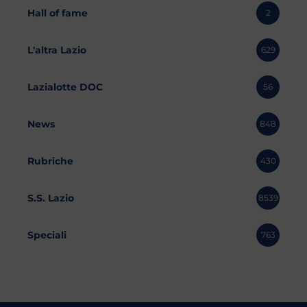
Hall of fame
2
L'altra Lazio
629
Lazialotte DOC
56
News
848
Rubriche
430
S.S. Lazio
8539
Speciali
763