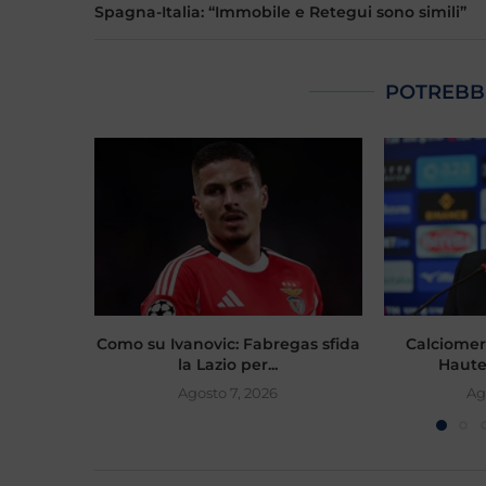
Spagna-Italia: “Immobile e Retegui sono simili”
POTREBB
Como su Ivanovic: Fabregas sfida
Calciomer
la Lazio per...
Hautek
Agosto 7, 2026
Ag