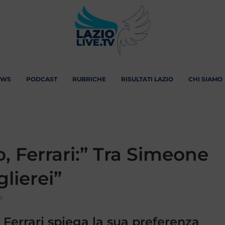
EWS
PODCAST
RUBRICHE
RISULTATI LAZIO
CHI SIAMO
, Ferrari:” Tra Simeone
glierei”
s
 Ferrari spiega la sua preferenza