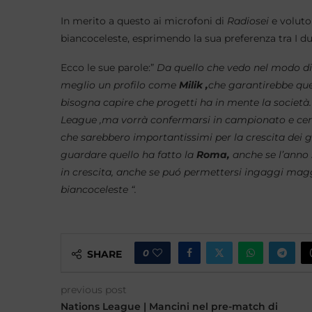
In merito a questo ai microfoni di
Radiosei
e voluto
biancoceleste, esprimendo la sua preferenza tra I due
Ecco le sue parole:”
Da quello che vedo nel modo di
meglio un profilo come
Milik ,
che garantirebbe quel
bisogna capire che progetti ha in mente la società
League ,ma vorrà confermarsi in campionato e cerc
che sarebbero importantissimi per la crescita dei g
guardare quello ha fatto la
Roma,
anche se l’anno
in crescita, anche se puó permettersi ingaggi maggio
biancoceleste “.
0
SHARE
previous post
Nations League | Mancini nel pre-match di