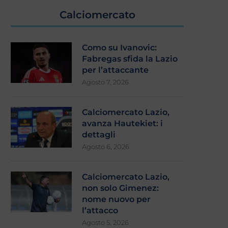
Calciomercato
Como su Ivanovic:
Fabregas sfida la Lazio
per l’attaccante
Agosto 7, 2026
Calciomercato Lazio,
avanza Hautekiet: i
dettagli
Agosto 6, 2026
Lazio, sarebbe questo il mercato
Mercato Lazio: sono tutti 
a saldo zero?
poi….
Calciomercato Lazio,
Luglio 31, 2026
Luglio 30, 2026
non solo Gimenez:
nome nuovo per
l’attacco
Agosto 5, 2026