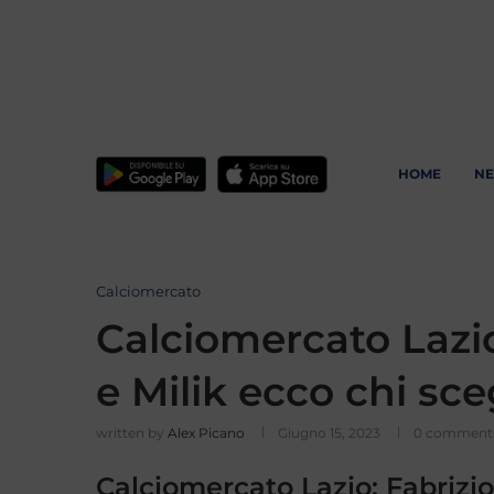
HOME
N
Calciomercato
Calciomercato Lazio
e Milik ecco chi sce
written by
Alex Picano
Giugno 15, 2023
0 comment
Calciomercato Lazio: Fabrizio