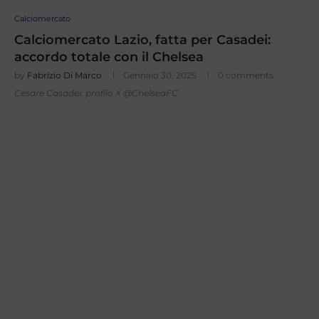
Calciomercato
Calciomercato Lazio, fatta per Casadei:
accordo totale con il Chelsea
by
Fabrizio Di Marco
Gennaio 30, 2025
0 comments
Cesare Casadei: profilo X @ChelseaFC