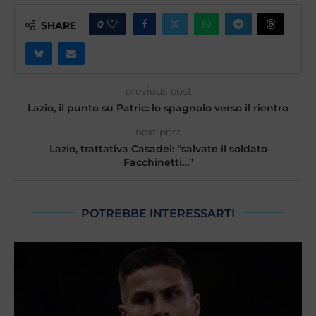
0
SHARE
previous post
Lazio, il punto su Patric: lo spagnolo verso il rientro
next post
Lazio, trattativa Casadei: “salvate il soldato
Facchinetti…”
POTREBBE INTERESSARTI