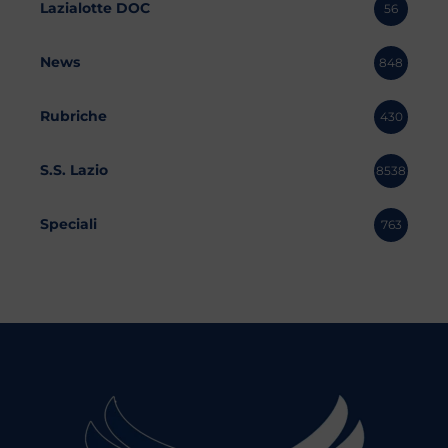
Lazialotte DOC
56
News
848
Rubriche
430
S.S. Lazio
8538
Speciali
763