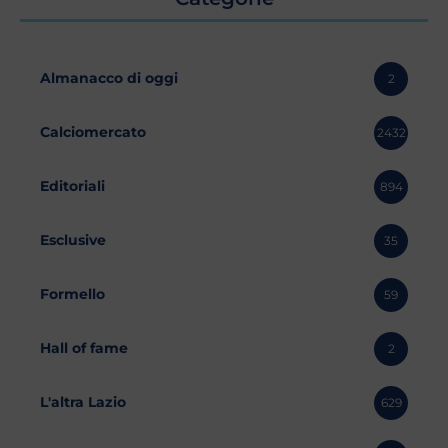
Almanacco di oggi
2
Calciomercato
2432
Editoriali
894
Esclusive
35
Formello
59
Hall of fame
2
L'altra Lazio
629