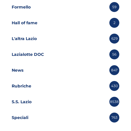
Formello
59
Hall of fame
2
L'altra Lazio
629
Lazialotte DOC
56
News
847
Rubriche
430
S.S. Lazio
8538
Speciali
763