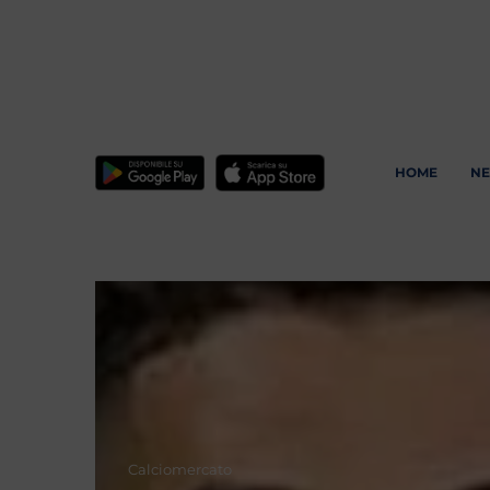
HOME
N
Calciomercato