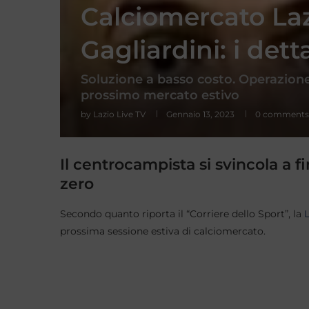
Calciomercato Laz
Gagliardini: i dett
Soluzione a basso costo. Operazione
prossimo mercato estivo
by
Lazio Live TV
Gennaio 13, 2023
0 comments
Il centrocampista si svincola a f
zero
Secondo quanto riporta il “Corriere dello Sport”, la
prossima sessione estiva di calciomercato.