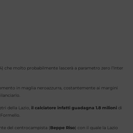
94) che molto probabilmente lascerà a parametro zero l’Inter
 momento in maglia neroazzurra, costantemente ai margini
ilanciarlo.
tri della Lazio,
il calciatore infatti guadagna 1.8 milioni
di
 Formello.
ente del centrocampista (
Beppe Riso
) con il quale la Lazio