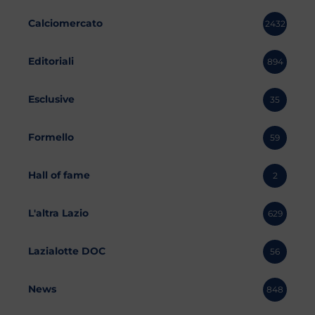
Calciomercato
2432
Editoriali
894
Esclusive
35
Formello
59
Hall of fame
2
L'altra Lazio
629
Lazialotte DOC
56
News
848