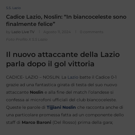
S.S. Lazio
Cadice Lazio, Noslin: “In biancoceleste sono
finalmente felice”
by
Lazio Live TV
Agosto 11, 2024
0 comments
Foto Profilo X S.S Lazio
Il nuovo attaccante della Lazio
parla dopo il gol vittoria
CADICE- LAZIO – NOSLIN. La
Lazio
batte il Cadice 0-1
grazie ad una fantastica girata di testa del suo nuovo
attaccante
Noslin
e alla fine del match l’olandese si
confessa ai microfoni ufficiali del club biancoceleste.
Queste le parole di
Tijjiani Noslin
che racconta anche di
una particolare promessa fatta ad un componente dello
staff di
Marco Baroni
(Del Rosso) prima della gara;