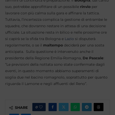
termini di continuità e preparazione. Il
Bologna
, dal canto
suo, potrebbe approfittare di un possibile
rinvio
per
lavorare con più calma sulla gara e affinare la tattica.
Tuttavia, l’incertezza complica la gestione di entrambe le
squadre, che dovranno restare in attesa di una decisione
ufficiale. La situazione resta in bilico e nelle prossime ore
si capirà se la sfida tra Bologna e
Lazio
si disputerà
regolarmente, o se il
maltempo
deciderà per una sosta
anticipata. Sulla questione è intervenuto anche il
presidente della Regione Emilia-Romagna,
De Pascale
:
“Le previsioni della nottata sono state confermate dagli
eventi, in questo momento abbiamo superamenti di
soglia due nel bacino romagnolo, soprattutto per quanto
riguarda il Lamone e negli affluenti del Reno”.
0
SHARE