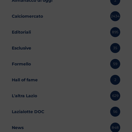
Almanacco di oggi
2
Calciomercato
2434
Editoriali
895
Esclusive
35
Formello
59
Hall of fame
2
L'altra Lazio
629
Lazialotte DOC
56
News
848