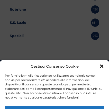
Rubriche
430
S.S. Lazio
8541
Speciali
763
Gestisci Consenso Cookie
Per fornire le migliori esperienze, utilizziamo tecnologie come i
cookie per memorizzare e/o accedere alle informazioni del
dispositivo. Il consenso a queste tecnologie ci permetterà di
elaborare dati come il comportamento di navigazione o ID unici su
questo sito. Non acconsentire o ritirare il consenso può influire
negativamente su alcune caratteristiche e funzioni.