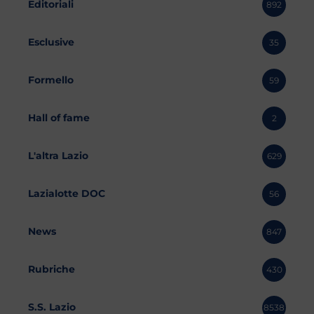
Editoriali
892
Esclusive
35
Formello
59
Hall of fame
2
L'altra Lazio
629
Lazialotte DOC
56
News
847
Rubriche
430
S.S. Lazio
8538