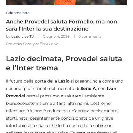
Calciomercato
Anche Provedel saluta Formello, ma non
sarà l’Inter la sua destinazione
by
Lazio Live TV
Giugno 4, 2026
0 comments
Provedel Foto: profilo X Lazio
Lazio decimata, Provedel saluta
e l’Inter trema
Il futuro della porta della
Lazio
si preannuncia come uno
dei nodi più intricati del mercato di
Serie A
, con
Ivan
Provedel
ormai prossimo a salutare l’ambiente
biancoceleste insieme a tanti altri nomi. L’estremo
difensore friulano è reduce da un’annata decisamente
sfortunata, pesantemente condizionata da un grave
infortunio alla spalla che lo ha costretto a subire un
delicato intervento chirurgico. Questo stop forzato di