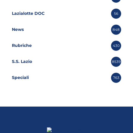
Lazialotte DOC
56
News
848
Rubriche
430
S.S. Lazio
8539
Speciali
763