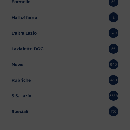
Formello
59
Hall of fame
2
L'altra Lazio
629
Lazialotte DOC
56
News
848
Rubriche
430
S.S. Lazio
8539
Speciali
763