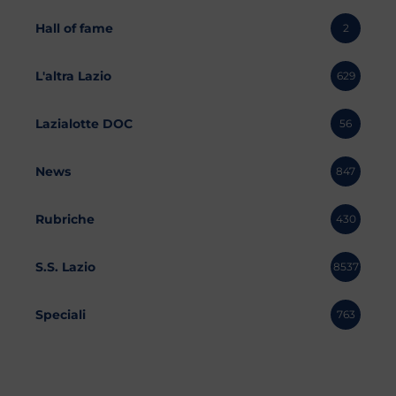
Hall of fame
2
L'altra Lazio
629
Lazialotte DOC
56
News
847
Rubriche
430
S.S. Lazio
8537
Speciali
763