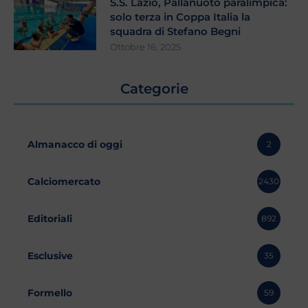
S.S. Lazio, Pallanuoto paralimpica:
solo terza in Coppa Italia la
squadra di Stefano Begni
Ottobre 16, 2025
Categorie
Almanacco di oggi
2
Calciomercato
2430
Editoriali
892
Esclusive
35
Formello
59