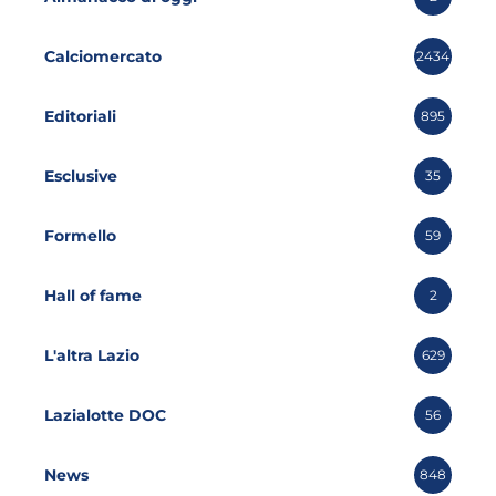
Calciomercato
2434
Editoriali
895
Esclusive
35
Formello
59
Hall of fame
2
L'altra Lazio
629
Lazialotte DOC
56
News
848