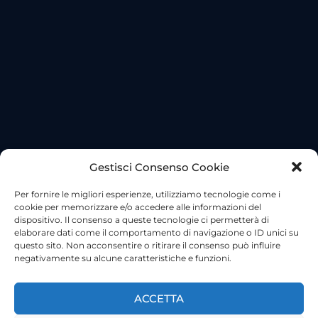
Gestisci Consenso Cookie
Per fornire le migliori esperienze, utilizziamo tecnologie come i
cookie per memorizzare e/o accedere alle informazioni del
dispositivo. Il consenso a queste tecnologie ci permetterà di
elaborare dati come il comportamento di navigazione o ID unici su
questo sito. Non acconsentire o ritirare il consenso può influire
negativamente su alcune caratteristiche e funzioni.
©2023 Tutti i diritti riservati
Lazio Live TV
Testata Giornalistica – Autorizzazione Tribunale di Roma
ACCETTA
n°85/2022 – Direttore Responsabile: Francesco Vergovich